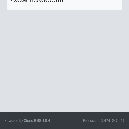
Processed Time:2.653902053833
Powered by
Processed:
, SQL:
Xiuno BBS
4.0.4
2.676
13