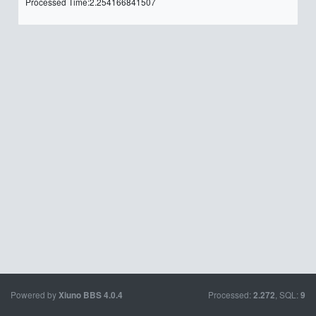
Processed Time:2.254166841507
Powered by
Processed:
, SQL:
Xiuno BBS
4.0.4
2.272
9