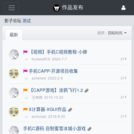
作品发布
影子论坛
测试
排序：
回帖时间
最新
【视频】手机C视频教程-小蟀
←
foxiwes916
2024-7-7
6
手机CAPP-开源项目收集
←
sohehe4
2020-2-9
5
【CAPP游戏】涂鸦飞行1.2
←
王晓微
2019-10-22
4
X计算器-XGUI作品
←
wuhuisai
2018-8-20
3
手机C源码 自制蜜雪冰城小游戏